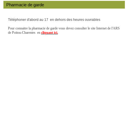
Pharmacie de garde
Téléphoner d'abord au 17 en dehors des heures ouvrables
Pour connaitre la pharmacie de garde vous devez consulter le site Internet de l'ARS
de Poitou-Charentes en
cliquant ici.