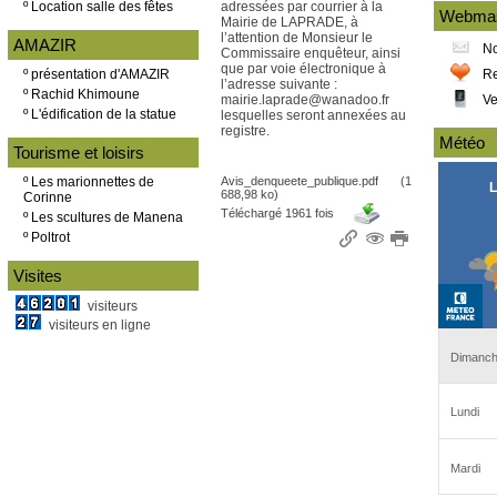
º
Location salle des fêtes
adressées par courrier à la
Webmast
Mairie de LAPRADE, à
l’attention de Monsieur le
AMAZIR
No
Commissaire enquêteur, ainsi
que par voie électronique à
º
présentation d'AMAZIR
Re
l’adresse suivante :
º
Rachid Khimoune
mairie.laprade@wanadoo.fr
Ve
º
L'édification de la statue
lesquelles seront annexées au
registre.
Météo
Tourisme et loisirs
º
Les marionnettes de
Avis_denqueete_publique.pdf
(1
688,98 ko)
Corinne
Téléchargé 1961 fois
º
Les scultures de Manena
º
Poltrot
Visites
visiteurs
visiteurs en ligne