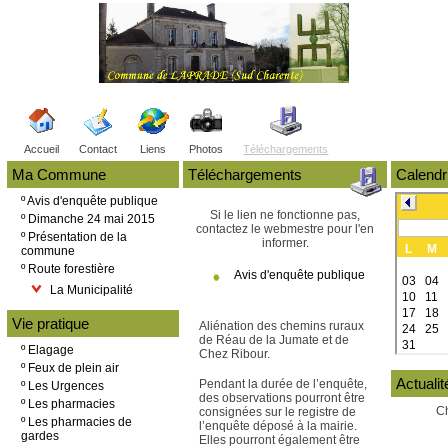
Accueil
Contact
Liens
Photos
Téléchargements
Ma Commune
Téléchargements
Calendr
º
Avis d'enquête publique
Si le lien ne fonctionne pas,
º
Dimanche 24 mai 2015
contactez le webmestre pour l'en
º
Présentation de la
informer.
commune
º
Route forestière
Avis d'enquête publique
La Municipalité
Vie pratique
Aliénation des chemins ruraux
de Réau de la Jumate et de
º
Elagage
Chez Ribour.
º
Feux de plein air
Actualit
Pendant la durée de l’enquête,
º
Les Urgences
des observations pourront être
º
Les pharmacies
C
consignées sur le registre de
º
Les pharmacies de
l’enquête déposé à la mairie.
gardes
Elles pourront également être