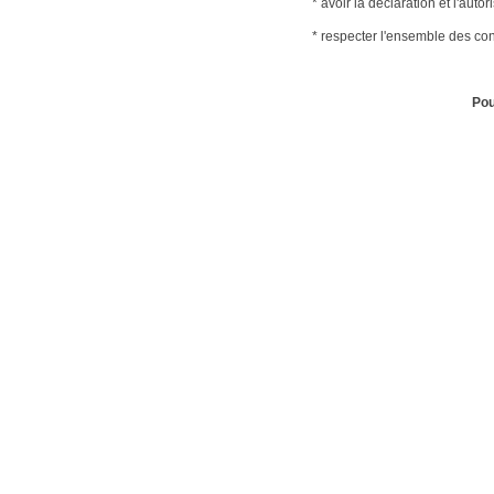
* avoir la déclaration et l'autorisati
* respecter l'ensemble des conditions de
Pou