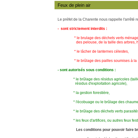
Feux de plein air
Le préfet de la Charente nous rappelle l'arrêté rel
- sont strictement interdits :
* le brulage des déchets verts ménagers, m
des pelouse, de la taille des arbres, haies
* le lâcher de lanternes célestes,
* le brûlage des pailles soumises à la 
- sont autorisés sous conditions :
* le brûlage des résidus agricoles (taille d
résidus d'exploitation agricole),
* la gestion forestière,
* l'écobuage ou le brûlage des chaumes a
* le brûlage des déchets verts parasités
* les feux d'artifices, ou autres feux festif
Les conditions pour pouvoir faire br