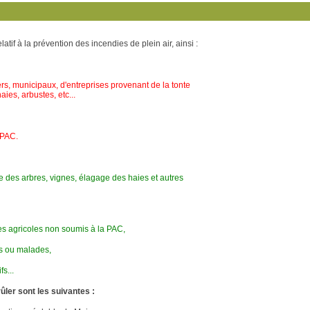
atif à la prévention des incendies de plein air, ainsi :
unicipaux, d'entreprises provenant de la tonte
, arbustes, etc...
PAC.
es arbres, vignes, élagage des haies et autres
gricoles non soumis à la PAC,
 ou malades,
s...
ûler sont les suivantes :